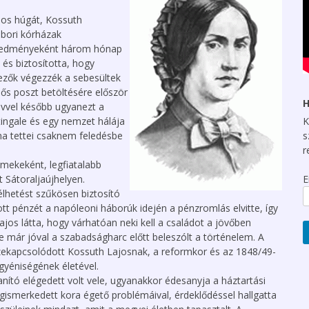
Zsuzsanna
Megyei szervezeteink
jos húgát, Kossuth
Szakmai szekcióink
Foglalkozás-
ábori kórházak
jelenéseink
egészségügyi Ápolói
eredményeként három hónap
Szekció
Országos iroda
Adategyeztetés 2024
t és biztosította, hogy
zők végezzék a sebesültek
Szakoktatói Szekció
Információk a tagdíj
Ápolói-, Szakdolgozói
módosításáról
elős poszt betöltésére először
Életpálya Modell
Pszichiátriai és
H
 évvel később ugyanezt a
Mentálhigiénés Ápolói
Egyesületünk tagdíja
ingale és egy nemzet hálája
K
Szekció
Az “országos főápoló”
struktúrában történő
na tettei csaknem feledésbe
Letölthető
s
elhelyezésével, és
Szociális Szekció
dokumentumok
r
feladataival
mekeként, legfiatalabb
kapcsolatos javaslat
Epidemiológiai és
 Sátoraljaújhelyen.
E
Klinikai Szakápolói
Magyar Ápolók Napja
Szekció
lhetést szűkösen biztosító
közjogi elismertetése
ott pénzét a napóleoni háborúk idején a pénzromlás elvitte, így
Szülésznői Szekció
ajos látta, hogy várhatóan neki kell a családot a jövőben
A Magyar Ápolási
Egyesület
Hematológiai
e már jóval a szabadságharc előtt beleszólt a történelem. A
állásfoglalása a Munka
Szakápolói Szekció
szekapcsolódott Kossuth Lajosnak, a reformkor és az 1848/49-
Törvénykönyv
yéniségének életével.
tervezetről
nító elégedett volt vele, ugyanakkor édesanyja a háztartási
Magyar Ápolók Napja
ismerkedett kora égető problémáival, érdeklődéssel hallgatta
közjogi elismerése