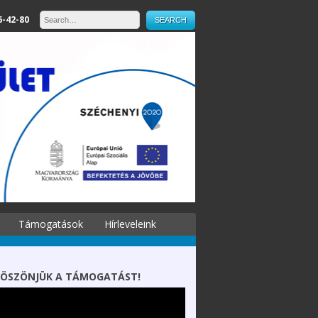
6-42-80
Támogatások
Hírleveleink
ÖSZÖNJÜK A TÁMOGATÁST!