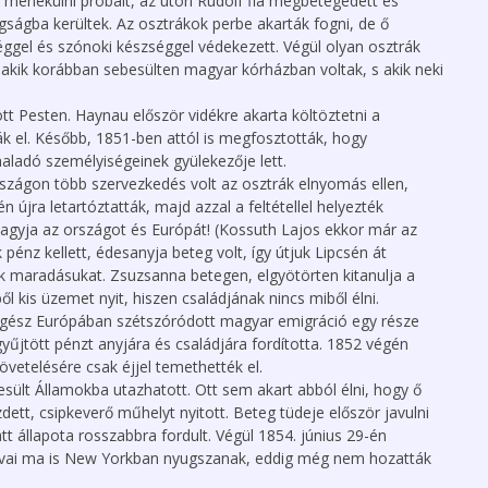
al menekülni próbált, az úton Rudolf fia megbetegedett és
gságba kerültek. Az osztrákok perbe akarták fogni, de ő
séggel és szónoki készséggel védekezett. Végül olyan osztrák
akik korábban sebesülten magyar kórházban voltak, s akik neki
tt Pesten. Haynau először vidékre akarta költöztetni a
ták el. Később, 1851-ben attól is megfosztották, hogy
haladó személyiségeinek gyülekezője lett.
zágon több szervezkedés volt az osztrák elnyomás ellen,
 újra letartóztatták, majd azzal a feltétellel helyezték
hagyja az országot és Európát! (Kossuth Lajos ekkor már az
pénz kellett, édesanyja beteg volt, így útjuk Lipcsén át
ik maradásukat. Zsuzsanna betegen, elgyötörten kitanulja a
l kis üzemet nyit, hiszen családjának nincs miből élni.
 egész Európában szétszóródott magyar emigráció egy része
gyűjtött pénzt anyjára és családjára fordította. 1852 végén
vetelésére csak éjjel temethették el.
lt Államokba utazhatott. Ott sem akart abból élni, hogy ő
ett, csipkeverő műhelyt nyitott. Beteg tüdeje először javulni
t állapota rosszabbra fordult. Végül 1854. június 29-én
vai ma is New Yorkban nyugszanak, eddig még nem hozatták