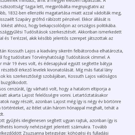
szüleinek mindazt, amit a megyei életben tapasztalt. A
észbizottság” tagja lett, megpróbálta megnyugtatni az
Nyílt levél a Magyar
Országgyűléshez
őbb, 1832-ben ellenzéki magatartása miatt azzal vádolták meg,
szaélt Szapáry grófnő rábízott pénzével. Ekkor állását is
MESZK kialakítása
 lökést ahhoz, hogy bekapcsolódjon az országos politikába.
zággyűlési Tudósítások szerkesztését. Akkoriban ismerkedett
l és Terézzel, akik később jelentős szerepet játszottak az
tán Kossuth Lajos a kiadvány sikerén felbátorodva elhatározta,
l fog tudósítani Törvényhatósági Tudósítások címmel. A
r már 19 éves volt, és édesapjával együtt segítette bátyja
észéből érkező levelek kivonatolását. Míg más fiatal lány
sok kis szerkesztőségi szobájában, Kossuth Lajos valóságos
 buzgólkodott.
s cenzúrát, így várható volt, hogy a hatalom eltiporja a
miatt akarta Lajost felelősségre vonni. Letartóztatásakor
ratok nagy részét, azonban Lajost még így is négy év börtönre
 a történteket, az ítélet után három hónappal meghalt, tehát a
dt.
ott gyűjtés ideiglenesen segített ugyan rajtuk, azonban így is
gélhetés komoly nehézséget jelentett számukra. Tovább
elkezdődött Zsuzsanna betegsége: köhögési és fulladási