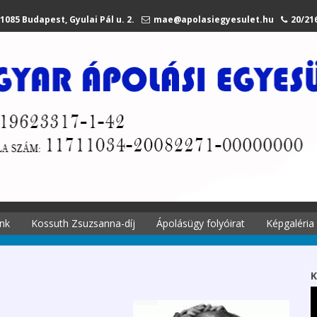
1085 Budapest, Gyulai Pál u. 2.
mae@apolasiegyesulet.hu
20/21
nk
Kossuth Zsuzsanna-díj
Ápolásügy folyóirat
Képgaléria
történetei
A díjról
Ápolási
Kossuth Zsuzsanna
K
 története
emlékére
Szekciók 2027.
li tagjaink
Díjazottak