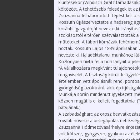
kiürítésekor (Windisch-Grätz támadásak
költözött. A tehetősebb feleségek itt a
Zsuzsanna felháborodott: tépést kell a s
Kossuth újjászerveztette a hadsereg egé
korábbi igazgatóját nevezte ki. Irányít
szokásostól eltérően szétválasztották a 
műtéteket. A tábori kórházak fehérnem
hoztak. Kossuth Lajos 1849 áprilisában
nevezte ki. Haladéktalanul munkához láto
Közlönyben hívta fel a hon lányait a jel
“A vállalkozásra megkívánt tulajdonotok
magaviselet. A tisztaság körüli felügyel
értelemben vett ápolásnál: rend, pontoss
gyöngédség azok iránt, akik ép ifjúságuk
Munkája során mindenütt igyekezett meg
közben magát is el kellett fogadtatnia. (
bátyjának.)
A szabadságharc az orosz beavatkozással
tovább növelte a betegápolás nehézségei
Zsuzsanna Hódmezővásárhelyre érkezett
volt kötszer, gyógyszer, gyakran az élele