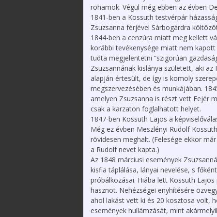
rohamok. Végül még ebben az évben De
1841-ben a Kossuth testvérpár házasságra
Zsuzsanna férjével Sárbogárdra költözöt
1844-ben a cenzúra miatt meg kellett vál
korábbi tevékenysége miatt nem kapott 
tudta megjelentetni “szigorúan gazdasági
Zsuzsannának kislánya született, aki az 
alapján értesült, de így is komoly szere
megszervezésében és munkájában. 1845-
amelyen Zsuzsanna is részt vett Fejér 
csak a karzaton foglalhatott helyet.
1847-ben Kossuth Lajos a képviselővála
Még ez évben Meszlényi Rudolf Kossuth
rövidesen meghalt. (Felesége ekkor már
a Rudolf nevet kapta.)
Az 1848 márciusi események Zsuzsannát S
kisfia táplálása, lányai nevelése, s főké
próbálkozásai. Hiába lett Kossuth Lajos
hasznot. Nehézségei enyhítésére özveg
ahol lakást vett ki és 20 kosztosa volt,
események hullámzását, mint akármelyi