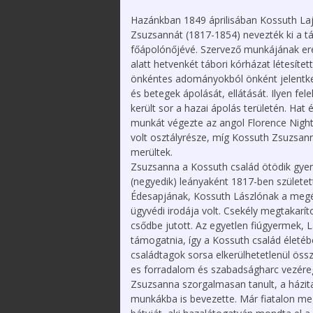
2025. december 12.
Szervezeteink
Kossuth 
Hazánkban 1849 áprilisában Kossuth La
Emlékév
XXXVI. Védőnő-
Alapszabály
Zsuzsannát (1817-1854) nevezték ki a t
Szülésznő-
Média meg
főápolónőjévé. Szervező munkájának 
Gyermekápoló
Közérdekű
alatt hetvenkét tábori kórházat létesítet
Konferencia
információk
2025.12.05.
önkéntes adományokból önként jelentke
Tevékenységünk
és betegek ápolását, ellátását. Ilyen fel
Videó üzenetek,
került sor a hazai ápolás területén. Hat
megemlékezések a
Kapcsolataink / linktár
munkát végezte az angol Florence Night
Magyar Ápolók Napja
alkalmából
volt osztályrésze, míg Kossuth Zsuzsan
Közlemények
merültek.
Hírek, Információk –
Adatkezelési és
Zsuzsanna a Kossuth család ötödik gyer
COVID-19
adatvédelmi
(negyedik) leányaként 1817-ben született
szabályzat
Letölthető
Édesapjának, Kossuth Lászlónak a megé
dokumentumok
ügyvédi irodája volt. Csekély megtakarít
csődbe jutott. Az egyetlen fiúgyermek, L
támogatnia, így a Kossuth család életéb
családtagok sorsa elkerülhetetlenül ös
es forradalom és szabadságharc vezéreg
Zsuzsanna szorgalmasan tanult, a házita
munkákba is bevezette. Már fiatalon meg