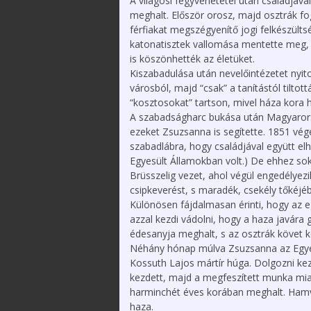
A világosi fegyverletétel után családjáv
meghalt. Először orosz, majd osztrák fo
férfiakat megszégyenítő jogi felkészült
katonatisztek vallomása mentette meg, 
is köszönhették az életüket.
Kiszabadulása után nevelőintézetet nyito
városból, majd “csak” a tanítástól tiltot
“kosztosokat” tartson, mivel háza kora 
A szabadságharc bukása után Magyarors
ezeket Zsuzsanna is segítette. 1851 végén
szabadlábra, hogy családjával együtt el
Egyesült Államokban volt.) De ehhez sok 
Brüsszelig vezet, ahol végül engedélyez
csipkeverést, s maradék, csekély tőkéjébő
Különösen fájdalmasan érinti, hogy az
azzal kezdi vádolni, hogy a haza javára 
édesanyja meghalt, s az osztrák követ kö
Néhány hónap múlva Zsuzsanna az Egyesü
Kossuth Lajos mártír húga. Dolgozni kezd
kezdett, majd a megfeszített munka miat
harminchét éves korában meghalt. Ham
haza.