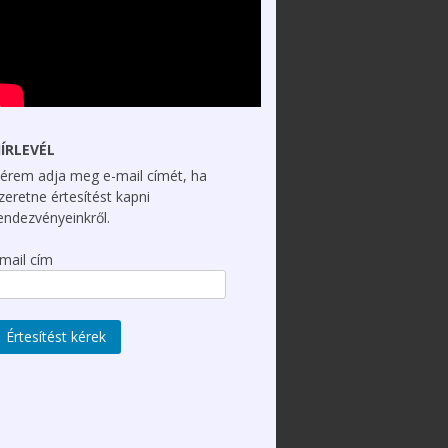
ÍRLEVÉL
érem adja meg e-mail címét, ha
zeretne értesítést kapni
endezvényeinkről.
mail cím