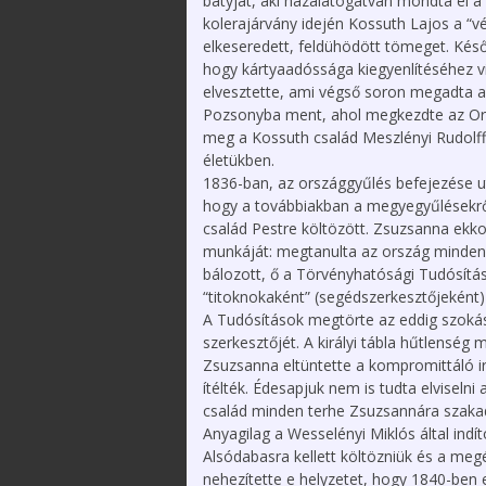
bátyját, aki hazalátogatván mondta el a 
kolerajárvány idején Kossuth Lajos a “v
elkeseredett, feldühödött tömeget. Kés
hogy kártyaadóssága kiegyenlítéséhez vis
elvesztette, ami végső soron megadta a
Pozsonyba ment, ahol megkezdte az Ors
meg a Kossuth család Meszlényi Rudolffa
életükben.
1836-ban, az országgyűlés befejezése u
hogy a továbbiakban a megyegyűlésekrő
család Pestre költözött. Zsuzsanna ekko
munkáját: megtanulta az ország minden r
bálozott, ő a Törvényhatósági Tudósítá
“titoknokaként” (segédszerkesztőjeként)
A Tudósítások megtörte az eddig szokáso
szerkesztőjét. A királyi tábla hűtlenség 
Zsuzsanna eltüntette a kompromittáló i
ítélték. Édesapjuk nem is tudta elviselni
család minden terhe Zsuzsannára szaka
Anyagilag a Wesselényi Miklós által indít
Alsódabasra kellett költözniük és a me
nehezítette e helyzetet, hogy 1840-ben 