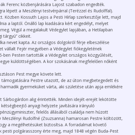
ák Ferenc közbenjárására Lajost szabadon engedték.
 lépett a Meszlényi testvérpárral (Terézzel és Rudolffal).
t. Közben Kossuth Lajos a Pesti Hírlap szerkesztője lett, majd
nia a laptól. Önálló lap kiadására kért engedélyt, melyet
meg. Végül a megalakult Védegylet lapjában, a Hetilapban
 tárgyú” cikkeit.
Ilka nevet kapta. Az országos dolgokról férje elbeszélése
pet vállalt Fejér megyében a Védegylet fiókegyletének
ben Pesten tartották a Védegylet országos közgyűlését,
megye küldöttségében. A kor szokásának megfelelően nőként
sztáson Pest megye követe lett.
 támogatására Pestre utazott, de az úton megbetegedett és
 harmadik gyermeküket várta, aki születése után apja emlékére
árbogárdon alig érintették. Minden idejét-erejét lekötötte
nt kétségbeejtő anyagi helyzete javítására irányuló
 pénzügyminiszter, felelős állásából családja nem húzott
y Meszlényi Rudolfné (Zsuzsanna) hamarosan Pestre költözött,
 hogy a megélhetésüket biztosítsa. A forradalmat követő
k pesti polgárasszony érte meg, majd 1848 végén Buda-Pest