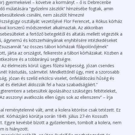
or) gyermekeivel – követve a kormányt – ő is Debrecenbe
z idő múlatására “győzelmi zászlók” hímzésébe fogtak, amin
ebesülteknek csinálni, nem zászlót hímezni!
szségügyi osztályát: vezetőjévé Flor Ferencet, a Rókus kórház
ásával korszerű módszereket alkalmaztak. Az akkoriban
sebesülteket a fertőző betegektől és altatás mellett végezték a
ű, ágynemű és kötszerhiányának enyhítésére intézkedéseket
 Zsuzsannát “az összes tábori kórházak főápolónőjének”
tt, járta az országot, felkereste a tábori kórházakat. Közben a
entkezésre és a többirányú segítségre.
: Az élelmezés körül: ügyes főzési képesség, józan csendes
ésnél: írástudás, számvitel. Mindkettőnél úgy, mint a szorosabb
ág, józan és szelíd erkölcsi viselet, önfeláldozási hűség és
at és életüket áldozzák fel a haza szabadságáért.”
teremteni a sebesültek ápolásához szükséges feltételeket,
“Az asszonyi avatkozás ellen úgyis sok az ellenszenv” – írja
 reménytelenné vált, amit a kolera kitörése csak tetézett. Ez
t. Kórházjáró körútja során 1849. július 27-én Kossuth
. Egyre kevésbé bízott a győzelemben, tombolt a kolera, nem
m is hiányzott.