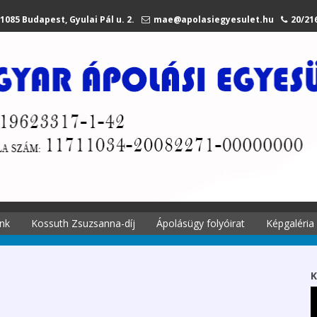
1085 Budapest, Gyulai Pál u. 2.
mae@apolasiegyesulet.hu
20/21
nk
Kossuth Zsuzsanna-díj
Ápolásügy folyóirat
Képgaléria
történetei
A díjról
Ápolási
Kossuth Zsuzsanna
K
 története
emlékére
Szekciók 2027.
li tagjaink
Díjazottak