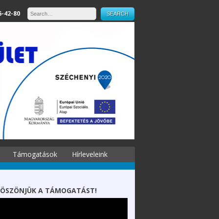
6-42-80
Támogatások
Hírleveleink
ÖSZÖNJÜK A TÁMOGATÁST!