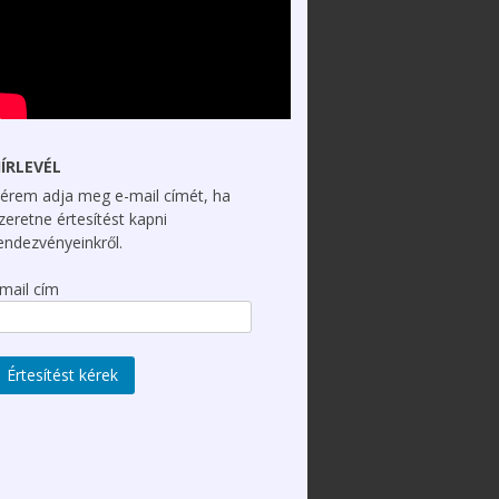
ÍRLEVÉL
érem adja meg e-mail címét, ha
zeretne értesítést kapni
endezvényeinkről.
mail cím