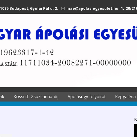
1085 Budapest, Gyulai Pál u. 2.
mae@apolasiegyesulet.hu
20/21
nk
Kossuth Zsuzsanna-díj
Ápolásügy folyóirat
Képgaléria
történetei
A díjról
Ápolási
Kossuth Zsuzsanna
K
 története
emlékére
Szekciók 2027.
li tagjaink
Díjazottak