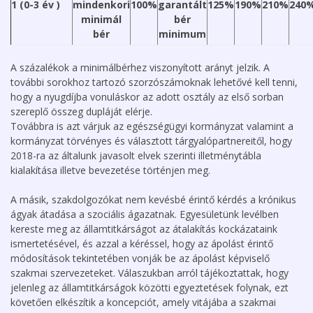
1 (0-3 év )
mindenkori
100%
garantált
125%
190%
210%
240
minimál
bér
bér
minimum
A százalékok a minimálbérhez viszonyított arányt jelzik. A
további sorokhoz tartozó szorzószámoknak lehetővé kell tenni,
hogy a nyugdíjba vonuláskor az adott osztály az első sorban
szereplő összeg dupláját elérje.
Továbbra is azt várjuk az egészségügyi kormányzat valamint a
kormányzat törvényes és választott tárgyalópartnereitől, hogy
2018-ra az általunk javasolt elvek szerinti illetménytábla
kialakítása illetve bevezetése történjen meg.
A másik, szakdolgozókat nem kevésbé érintő kérdés a krónikus
ágyak átadása a szociális ágazatnak. Egyesületünk levélben
kereste meg az államtitkárságot az átalakítás kockázataink
ismertetésével, és azzal a kéréssel, hogy az ápolást érintő
módosítások tekintetében vonják be az ápolást képviselő
szakmai szervezeteket. Válaszukban arról tájékoztattak, hogy
jelenleg az államtitkárságok közötti egyeztetések folynak, ezt
követően elkészítik a koncepciót, amely vitájába a szakmai