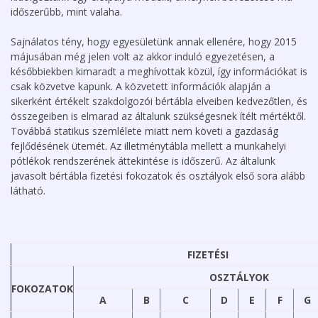
időszerűbb, mint valaha.
Sajnálatos tény, hogy egyesületünk annak ellenére, hogy 2015
májusában még jelen volt az akkor induló egyezetésen, a
későbbiekben kimaradt a meghívottak közül, így információkat is
csak közvetve kapunk. A közvetett információk alapján a
sikerként értékelt szakdolgozói bértábla elveiben kedvezőtlen, és
összegeiben is elmarad az általunk szükségesnek ítélt mértéktől.
Továbbá statikus szemlélete miatt nem követi a gazdaság
fejlődésének ütemét. Az illetménytábla mellett a munkahelyi
pótlékok rendszerének áttekintése is időszerű. Az általunk
javasolt bértábla fizetési fokozatok és osztályok első sora alább
látható.
FIZETÉSI
OSZTÁLYOK
FOKOZATOK
A
B
C
D
E
F
G