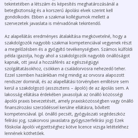
tekintetében a létszám és képesítés meghatározásánál a
betegbiztonság és a korszerű ápolási elvek szerint kell
gondolkodni. Ebben a szakmai kollégiumok mellett a
szervezetek javaslata is mérvadónak tekintendő.
Az alapellátás eredményes átalakítása megkövetelné, hogy a
szakdolgozók nagyobb szakmai kompetenciával vegyenek részt
a megelőzésben és a gyógyító tevékenységben. Számos külföldi
példa igazolja, hogy ahol a szakdolgozók nagyobb önállóságot
kapnak, ott javul a hozzáférés az egészségügyi
szolgáltatásokhoz, csökken a családorvosra nehezedő teher.
Ezzel szemben hazánkban még mindig az orvosra alapozott
rendszer dominál, és az alapellátási törvényben említésre sem
kerül a szakdolgozó (asszisztens – ápoló) de az ápolás sem. A
lakosság ellátása érdekében javasoljuk az önálló közösségi
ápolói praxis bevezetését, amely praxisközösségben vagy önálló
finanszírozási szerződéssel kerülne ellátásra, bővített
kompetenciával. (pl. önálló pecsét, gyógyászati segédeszköz
felírási jog, szakorvosi javaslatra gyógyszerfelírási jog) Ezek
főiskolai ápolói végzettséghez kötve licence vizsga letételéhez
lennének köthetőek.