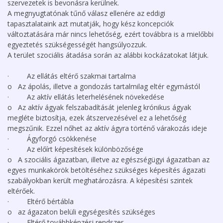
szervezetek is bevonásra kerülnek.
A megnyugtatónak tűnő válasz ellenére az eddigi
tapasztalataink azt mutatják, hogy kész koncepciók
változtatására már nincs lehetőség, ezért továbbra is a mielőbbi
egyeztetés szükségességét hangsúlyozzuk.
A terület szociális átadása során az alábbi kockázatokat látjuk.
· Az ellátás eltérő szakmai tartalma
o Az ápolás, illetve a gondozás tartalmilag eltér egymástól
· Az aktív ellátás leterhelésének növekedése
o Az aktív ágyak felszabadítását jelenleg krónikus ágyak
megléte biztosítja, ezek átszervezésével ez a lehetőség
megszűnik. Ezzel nőhet az aktív ágyra történő várakozás ideje
· Ágyforgó csökkenése
· Az előírt képesítések különbözősége
o A szociális ágazatban, illetve az egészségügyi ágazatban az
egyes munkakörök betöltéséhez szükséges képesítés ágazati
szabályokban került meghatározásra. A képesítési szintek
eltérőek.
· Eltérő bértábla
o az ágazaton belüli egységesítés szükséges
· Eltérő továbbképzési rendszer