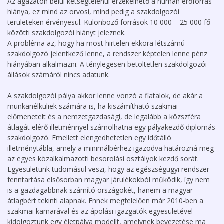
Az ágazaton belül kétségtelenül érzékelhető a humán erőforrás
hiánya, ez mind az orvosi, mind pedig a szakdolgozói
területeken érvényesül. Különböző források 10 000 – 25 000 fő
közötti szakdolgozói hiányt jeleznek.
A probléma az, hogy ha most hirtelen ekkora létszámú
szakdolgozó jelentkező lenne, a rendszer képtelen lenne pénz
hiányában alkalmazni. A ténylegesen betöltetlen szakdolgozói
állások számáról nincs adatunk.
A szakdolgozói pálya akkor lenne vonzó a fiatalok, de akár a
munkanélküliek számára is, ha kiszámítható szakmai
előmenetelt és a nemzetgazdasági, de legalább a közszféra
átlagát elérő illetménnyel számolhatna egy pályakezdő diplomás
szakdolgozó. Emellett elengedhetetlen egy időtálló
illetménytábla, amely a minimálbérhez igazodva határozná meg
az egyes közalkalmazotti besorolási osztályok kezdő sorát.
Egyesületünk tudomásul veszi, hogy az egészségügyi rendszer
fenntartása elsősorban magyar járulékokból működik, így nem
is a gazdagabbnak számító országokét, hanem a magyar
átlagbért tekinti alapnak. Ennek megfelelően már 2010-ben a
szakmai kamarával és az ápolási igazgatók egyesületével
kidolgoztunk egy életpálya modellt, amelynek bevezetése ma