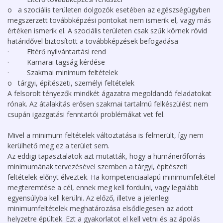
o a szociális területen dolgozók esetében az egészségügyben
megszerzett továbbképzési pontokat nem ismerik el, vagy más
értéken ismerik el. A szociális területen csak szűk körnek rövid
határidővel biztosított a továbbképzések befogadása
· Eltérő nyilvántartási rend
· Kamarai tagság kérdése
· Szakmai minimum feltételek
o tárgyi, építészeti, személyi feltételek
A felsorolt tényezők mindkét ágazatra megoldandó feladatokat
rónak. Az átalakítás erősen szakmai tartalmú felkészülést nem
csupán igazgatási fenntartói problémákat vet fel.
Mivel a minimum feltételek változtatása is felmerült, így nem
kerülhető meg ez a terület sem.
Az eddigi tapasztalatok azt mutatták, hogy a humánerőforrás
minimumának tervezésével szemben a tárgyi, építészeti
feltételek előnyt élveztek. Ha kompetenciaalapú minimumfeltétel
megteremtése a cél, ennek meg kell fordulni, vagy legalább
egyensúlyba kell kerülni. Az előző, illetve a jelenlegi
minimumfeltételek meghatározása elsődlegesen az adott
helyzetre épültek. Ezt a gyakorlatot el kell vetni és az ápolás