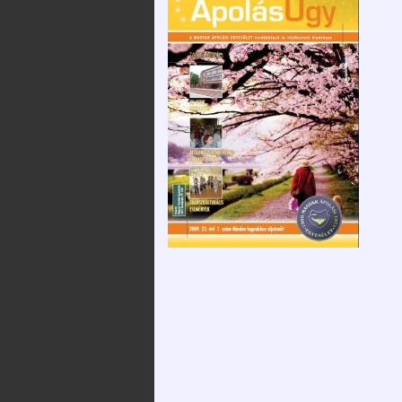
2025. december 12.
Szervezeteink
Kossuth 
Emlékév
XXXVI. Védőnő-
Alapszabály
Szülésznő-
Média meg
Gyermekápoló
Közérdekű
Konferencia
információk
2025.12.05.
Tevékenységünk
Videó üzenetek,
megemlékezések a
Kapcsolataink / linktár
Magyar Ápolók Napja
alkalmából
Közlemények
Hírek, Információk –
Adatkezelési és
COVID-19
adatvédelmi
szabályzat
Letölthető
dokumentumok