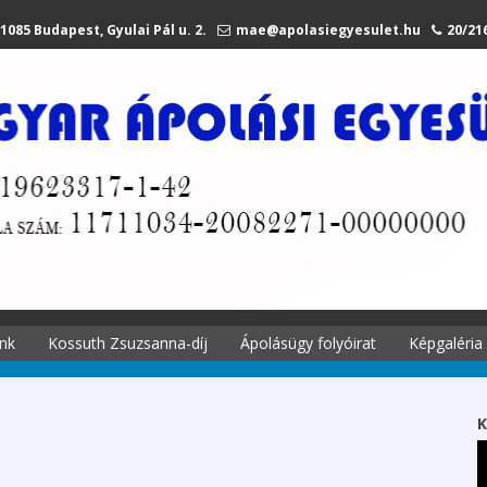
1085 Budapest, Gyulai Pál u. 2.
mae@apolasiegyesulet.hu
20/21
nk
Kossuth Zsuzsanna-díj
Ápolásügy folyóirat
Képgaléria
történetei
A díjról
Ápolási
Kossuth Zsuzsanna
K
 története
emlékére
Szekciók 2027.
li tagjaink
Díjazottak