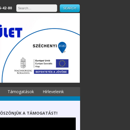
6-42-80
Támogatások
Hírleveleink
ÖSZÖNJÜK A TÁMOGATÁST!