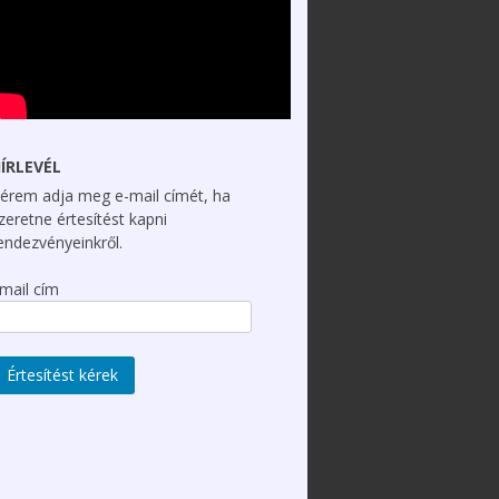
ÍRLEVÉL
érem adja meg e-mail címét, ha
zeretne értesítést kapni
endezvényeinkről.
mail cím