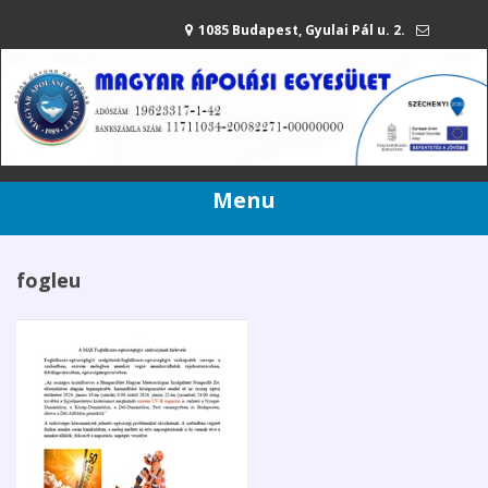
1085 Budapest, Gyulai Pál u. 2.
mae@apolasiegyesulet.hu
20/216-42-80
Menu
fogleu