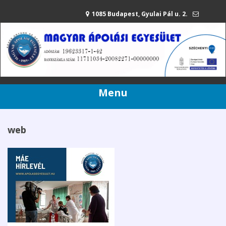
1085 Budapest, Gyulai Pál u. 2.
mae@apolasiegyesulet.hu
20/216-42-80
Menu
web