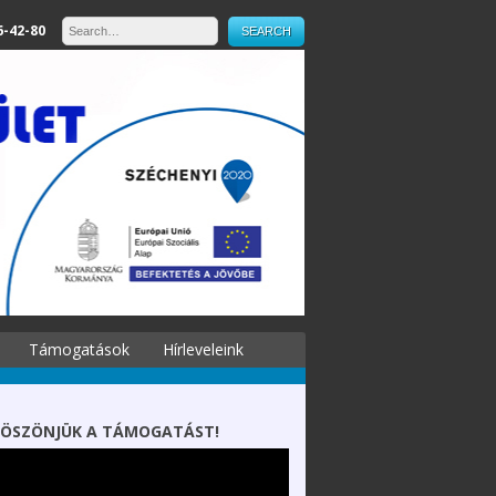
6-42-80
Támogatások
Hírleveleink
ÖSZÖNJÜK A TÁMOGATÁST!