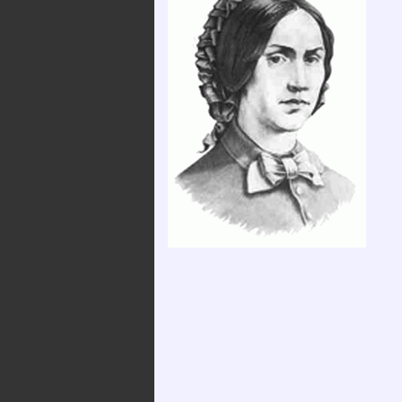
2025. december 12.
Szervezeteink
Kossuth 
Emlékév
XXXVI. Védőnő-
Alapszabály
Szülésznő-
Média meg
Gyermekápoló
Közérdekű
Konferencia
információk
2025.12.05.
Tevékenységünk
Videó üzenetek,
megemlékezések a
Kapcsolataink / linktár
Magyar Ápolók Napja
alkalmából
Közlemények
Hírek, Információk –
Adatkezelési és
COVID-19
adatvédelmi
szabályzat
Letölthető
dokumentumok