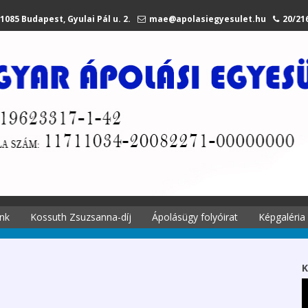
1085 Budapest, Gyulai Pál u. 2.
mae@apolasiegyesulet.hu
20/21
nk
Kossuth Zsuzsanna-díj
Ápolásügy folyóirat
Képgaléria
történetei
A díjról
Ápolási
Kossuth Zsuzsanna
K
 története
emlékére
Szekciók 2027.
li tagjaink
Díjazottak