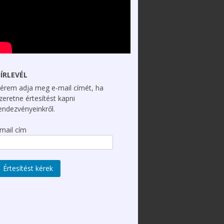
ÍRLEVÉL
érem adja meg e-mail címét, ha
zeretne értesítést kapni
endezvényeinkről.
mail cím