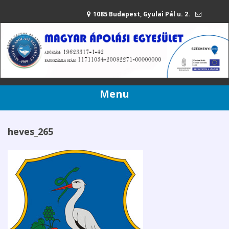
1085 Budapest, Gyulai Pál u. 2.
mae@apolasiegyesulet.hu
20/216-42-80
Menu
heves_265