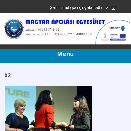
1085 Budapest, Gyulai Pál u. 2.
mae@apolasiegyesulet.hu
20/216-42-80
Menu
b2