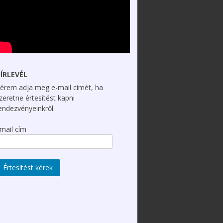
ÍRLEVÉL
érem adja meg e-mail címét, ha
zeretne értesítést kapni
endezvényeinkről.
mail cím