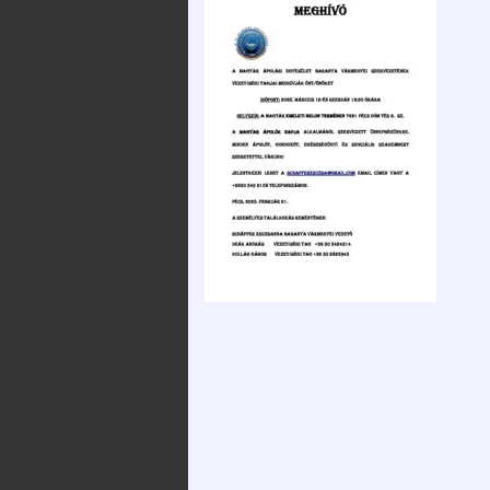
2025. december 12.
Szervezeteink
Kossuth 
Emlékév
XXXVI. Védőnő-
Alapszabály
Szülésznő-
Média meg
Gyermekápoló
Közérdekű
Konferencia
információk
2025.12.05.
Tevékenységünk
Videó üzenetek,
megemlékezések a
Kapcsolataink / linktár
Magyar Ápolók Napja
alkalmából
Közlemények
Hírek, Információk –
Adatkezelési és
COVID-19
adatvédelmi
szabályzat
Letölthető
dokumentumok