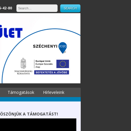
6-42-80
Támogatások
Hírleveleink
ÖSZÖNJÜK A TÁMOGATÁST!