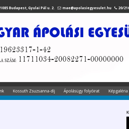
1085 Budapest, Gyulai Pál u. 2.
mae@apolasiegyesulet.hu
20/21
nk
Kossuth Zsuzsanna-díj
Ápolásügy folyóirat
Képgaléria
történetei
A díjról
Ápolási
Kossuth Zsuzsanna
K
 története
emlékére
Szekciók 2027.
li tagjaink
Díjazottak