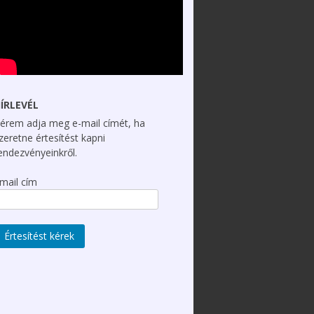
ÍRLEVÉL
érem adja meg e-mail címét, ha
zeretne értesítést kapni
endezvényeinkről.
mail cím