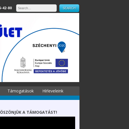
6-42-80
Támogatások
Hírleveleink
ÖSZÖNJÜK A TÁMOGATÁST!