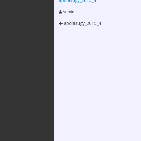
apolasugy_2015_4
2025. december 12.
Szervezeteink
Kossuth 
Emlékév
Admin
XXXVI. Védőnő-
Alapszabály
Szülésznő-
Média meg
apolasugy_2015_4
Gyermekápoló
Közérdekű
Konferencia
információk
2025.12.05.
Tevékenységünk
Videó üzenetek,
megemlékezések a
Kapcsolataink / linktár
Magyar Ápolók Napja
alkalmából
Közlemények
Hírek, Információk –
Adatkezelési és
COVID-19
adatvédelmi
szabályzat
Letölthető
dokumentumok