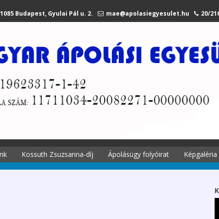
1085 Budapest, Gyulai Pál u. 2.
mae@apolasiegyesulet.hu
20/21
nk
Kossuth Zsuzsanna-díj
Ápolásügy folyóirat
Képgaléria
történetei
A díjról
Ápolási
Kossuth Zsuzsanna
K
 története
emlékére
Szekciók 2027.
li tagjaink
Díjazottak