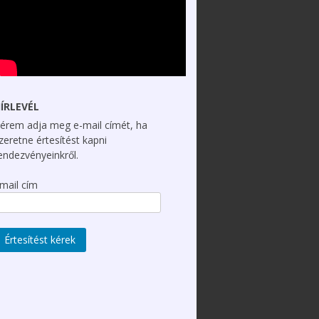
ÍRLEVÉL
érem adja meg e-mail címét, ha
zeretne értesítést kapni
endezvényeinkről.
mail cím