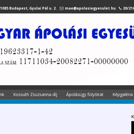
1085 Budapest, Gyulai Pál u. 2.
mae@apolasiegyesulet.hu
20/21
nk
Kossuth Zsuzsanna-díj
Ápolásügy folyóirat
Képgaléria
történetei
A díjról
Ápolási
Kossuth Zsuzsanna
K
 története
emlékére
Szekciók 2027.
li tagjaink
Díjazottak