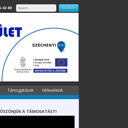
6-42-80
Támogatások
Hírleveleink
ÖSZÖNJÜK A TÁMOGATÁST!