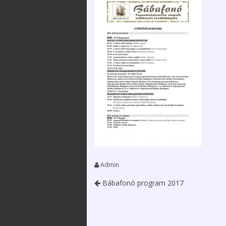
2025. december 12.
Szervezeteink
Kossuth 
Emlékév
XXXVI. Védőnő-
Alapszabály
Szülésznő-
Média meg
Gyermekápoló
Közérdekű
Konferencia
információk
2025.12.05.
Tevékenységünk
Videó üzenetek,
megemlékezések a
Kapcsolataink / linktár
Magyar Ápolók Napja
alkalmából
Közlemények
Hírek, Információk –
Adatkezelési és
COVID-19
adatvédelmi
szabályzat
Letölthető
dokumentumok
Admin
Bábafonó program 2017