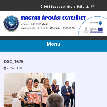
1085 Budapest, Gyulai Pál u. 2.
mae@apolasiegyesulet.hu
20/216-42-80
Menu
DSC_1675
2024-03-01