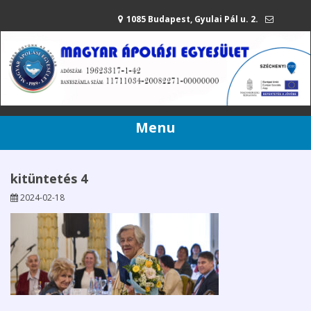
1085 Budapest, Gyulai Pál u. 2.
mae@apolasiegyesulet.hu
20/216-42-80
Menu
kitüntetés 4
2024-02-18