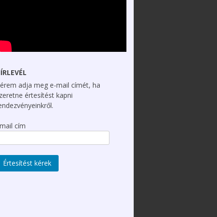
ÍRLEVÉL
érem adja meg e-mail címét, ha
zeretne értesítést kapni
endezvényeinkről.
mail cím