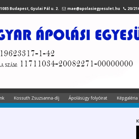
1085 Budapest, Gyulai Pál u. 2.
mae@apolasiegyesulet.hu
20/21
nk
Kossuth Zsuzsanna-díj
Ápolásügy folyóirat
Képgaléria
történetei
A díjról
Ápolási
Kossuth Zsuzsanna
K
 története
emlékére
Szekciók 2027.
li tagjaink
Díjazottak