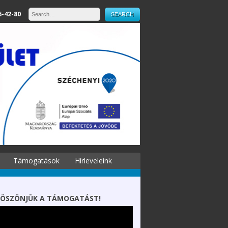
6-42-80
Támogatások
Hírleveleink
ÖSZÖNJÜK A TÁMOGATÁST!