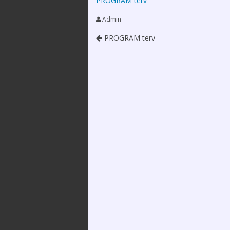
PROGRAM terv
2025. december 12.
Szervezeteink
Kossuth 
Emlékév
Admin
XXXVI. Védőnő-
Alapszabály
Szülésznő-
Média meg
PROGRAM terv
Gyermekápoló
Közérdekű
Konferencia
információk
2025.12.05.
Tevékenységünk
Videó üzenetek,
megemlékezések a
Kapcsolataink / linktár
Magyar Ápolók Napja
alkalmából
Közlemények
Hírek, Információk –
Adatkezelési és
COVID-19
adatvédelmi
szabályzat
Letölthető
dokumentumok