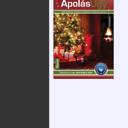
2025. december 12.
Szervezeteink
Kossuth 
Emlékév
XXXVI. Védőnő-
Alapszabály
Szülésznő-
Média meg
Gyermekápoló
Közérdekű
Konferencia
információk
2025.12.05.
Tevékenységünk
Videó üzenetek,
megemlékezések a
Kapcsolataink / linktár
Magyar Ápolók Napja
alkalmából
Közlemények
Hírek, Információk –
Adatkezelési és
COVID-19
adatvédelmi
szabályzat
Letölthető
dokumentumok