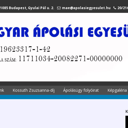
1085 Budapest, Gyulai Pál u. 2.
mae@apolasiegyesulet.hu
20/21
nk
Kossuth Zsuzsanna-díj
Ápolásügy folyóirat
Képgaléria
történetei
A díjról
Ápolási
Kossuth Zsuzsanna
K
 története
emlékére
Szekciók 2027.
li tagjaink
Díjazottak