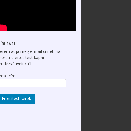
ÍRLEVÉL
érem adja meg e-mail címét, ha
zeretne értesítést kapni
endezvényeinkről.
mail cím