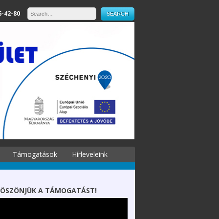
6-42-80
Támogatások
Hírleveleink
ÖSZÖNJÜK A TÁMOGATÁST!