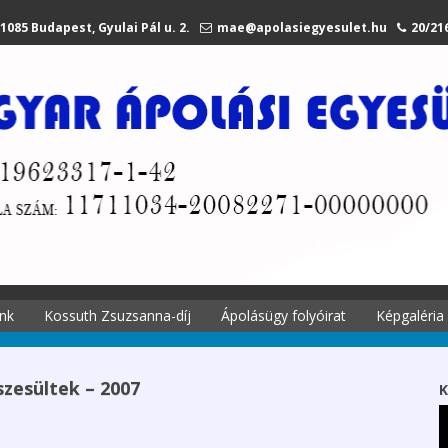
1085 Budapest, Gyulai Pál u. 2.
mae@apolasiegyesulet.hu
20/21
nk
Kossuth Zsuzsanna-díj
Ápolásügy folyóirat
Képgaléria
történetei
A díjról
Ápolási
Kossuth Zsuzsanna
szesültek – 2007
K
 története
emlékére
Szekciók 2027.
li tagjaink
Díjazottak