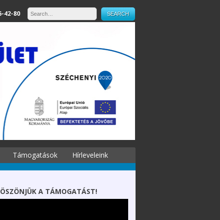
6-42-80
Támogatások
Hírleveleink
ÖSZÖNJÜK A TÁMOGATÁST!