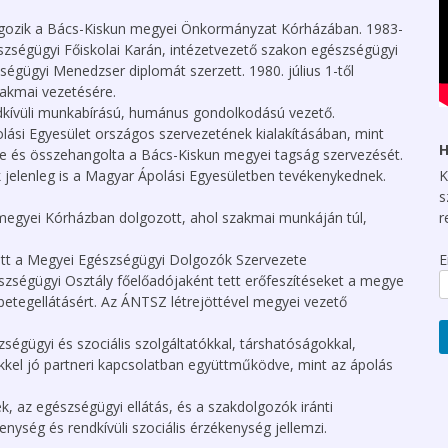
Zsuzsanna
Megyei szervezeteink
lgozik a Bács-Kiskun megyei Önkormányzat Kórházában. 1983-
Szakmai szekcióink
Foglalkozás-
ségügyi Főiskolai Karán, intézetvezető szakon egészségügyi
jelenéseink
egészségügyi Ápolói
ségügyi Menedzser diplomát szerzett. 1980. július 1-től
Szekció
Országos iroda
Adategyeztetés 2024
zakmai vezetésére.
dkívüli munkabírású, humánus gondolkodású vezető.
Szakoktatói Szekció
Információk a tagdíj
Ápolói-, Szakdolgozói
módosításáról
olási Egyesület országos szervezetének kialakításában, mint
Életpálya Modell
Pszichiátriai és
H
zte és összehangolta a Bács-Kiskun megyei tagság szervezését.
Mentálhigiénés Ápolói
Egyesületünk tagdíja
ik jelenleg is a Magyar Ápolási Egyesületben tevékenykednek.
K
Szekció
Az “országos főápoló”
struktúrában történő
Letölthető
s
elhelyezésével, és
Szociális Szekció
dokumentumok
egyei Kórházban dolgozott, ahol szakmai munkáján túl,
r
feladataival
kapcsolatos javaslat
Epidemiológiai és
ett a Megyei Egészségügyi Dolgozók Szervezete
E
Klinikai Szakápolói
Magyar Ápolók Napja
Szekció
szségügyi Osztály főelőadójaként tett erőfeszítéseket a megye
közjogi elismertetése
etegellátásért. Az ÁNTSZ létrejöttével megyei vezető
Szülésznői Szekció
A Magyar Ápolási
Egyesület
Hematológiai
égügyi és szociális szolgáltatókkal, társhatóságokkal,
állásfoglalása a Munka
Szakápolói Szekció
tekkel jó partneri kapcsolatban együttműködve, mint az ápolás
Törvénykönyv
tervezetről
ek, az egészségügyi ellátás, és a szakdolgozók iránti
Magyar Ápolók Napja
enység és rendkívüli szociális érzékenység jellemzi.
közjogi elismerése