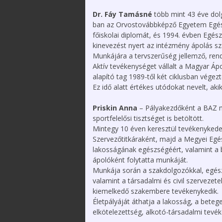
2025. december 12.
Szervezeteink
Kossuth 
Dr. Fáy Tamásné
több mint 43 éve do
Emlékév
XXXVI. Védőnő-
Alapszabály
ban az Orvostovábbképző Egyetem Egész
Szülésznő-
Média meg
főiskolai diplomát, és 1994. évben Egész
Gyermekápoló
Közérdekű
kinevezést nyert az intézmény ápolás s
Konferencia
információk
2025.12.05.
Munkájára a tervszerűség jellemző, ren
Tevékenységünk
Aktív tevékenységet vállalt a Magyar Áp
Videó üzenetek,
alapító tag 1989-től két ciklusban vége
megemlékezések a
Kapcsolataink / linktár
Ez idő alatt értékes utódokat nevelt, ak
Magyar Ápolók Napja
alkalmából
Közlemények
Priskin Anna
– Pályakezdőként a BAZ m
Hírek, Információk –
Adatkezelési és
sportfelelősi tisztséget is betöltött.
COVID-19
adatvédelmi
Mintegy 10 éven keresztül tevékenyked
szabályzat
Letölthető
Szervezőtitkáraként, majd a Megyei Egé
dokumentumok
lakosságának egészségéért, valamint a b
ápolóként folytatta munkáját.
Munkája során a szakdolgozókkal, egészs
valamint a társadalmi és civil szerveze
kiemelkedő szakembere tevékenykedik.
Életpályáját áthatja a lakosság, a beteg
elkötelezettség, alkotó-társadalmi tevék