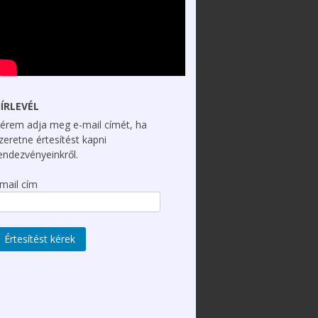
ÍRLEVÉL
érem adja meg e-mail címét, ha
zeretne értesítést kapni
endezvényeinkről.
mail cím